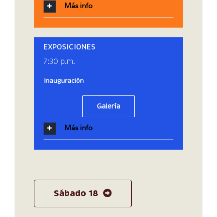
Más info
EXPOSICIONES
7:30 p.m.
Inauguración
Galería
Más info
Sábado 18