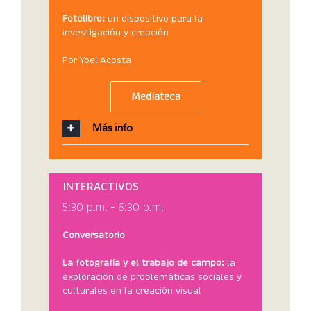
Fotolibro:
un dispositivo para la
investigación y creación
Por Yoel Acosta
Mediateca
Más info
INTERACTIVOS
5:30 p.m. – 6:30 p.m.
Conversatorio
La fotografía y el trabajo de campo:
la
exploración de problemáticas sociales y
culturales en la creación visual