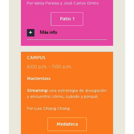
Por Vania Pereda y José Carlos Orrillo
Patio 1
Más info
CAMPUS
6:00 p.m. – 7:00 p.m.
Masterclass
Streaming:
una estrategia de divulgación
y encuentro: cómo, cuándo y porqué.
Por Luis Chiang Chang
Mediateca