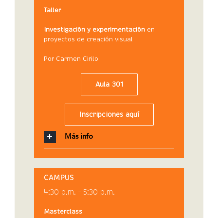
Taller
Investigación y experimentación
en
proyectos de creación visual
Por Carmen Cirilo
Aula 301
Inscripciones aquí
Más info
CAMPUS
4:30 p.m. – 5:30 p.m.
Masterclass