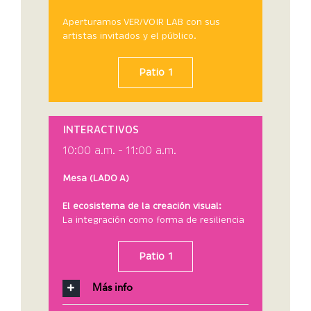
Aperturamos VER/VOIR LAB con sus
artistas invitados y el público.
Patio 1
INTERACTIVOS
10:00 a.m. – 11:00 a.m.
Mesa (LADO A)
El ecosistema de la creación visual:
La integración como forma de resiliencia
Patio 1
Más info