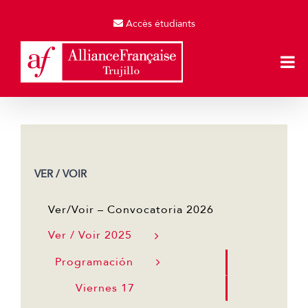
Skip
to
Accès étudiants
content
VER / VOIR
Ver/Voir – Convocatoria 2026
Ver / Voir 2025
Programación
Viernes 17