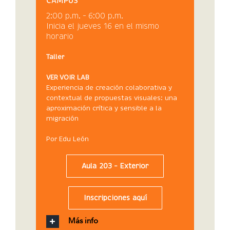
CAMPUS
2:00 p.m. – 6:00 p.m.
Inicia el jueves 16 en el mismo
horario
Taller
VER VOIR LAB
Experiencia de creación colaborativa y
contextual de propuestas visuales: una
aproximación crítica y sensible a la
migración
Por Edu León
Aula 203 – Exterior
Inscripciones aquí
Más info