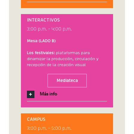
INTERACTIVOS
3:00 p.m. – 4:00 p.m.
Mesa (LADO B)
Los festivales:
plataformas para
dinamizar la producción, circulación y
recepción de la creación visual
Mediateca
Más info
CAMPUS
3:00 p.m. – 5:00 p.m.